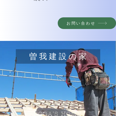
お問い合わせ
曽 我 建 設 の 家
SOGA'S HOME