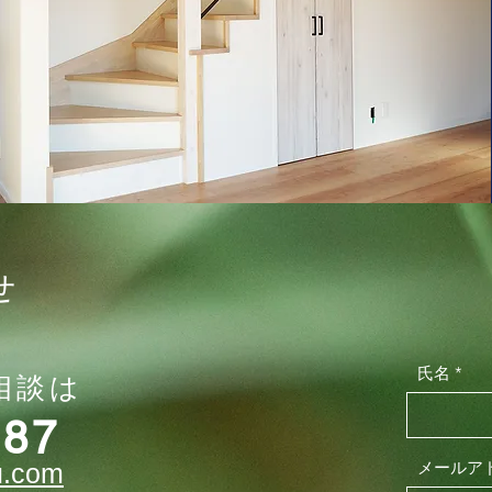
せ
氏名
相談は
887
メールア
u.com