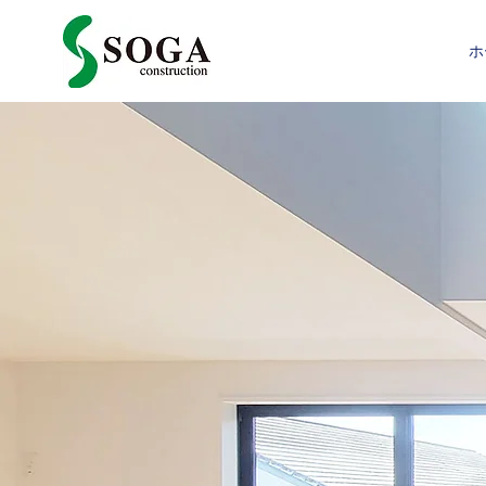
ホ
潮風香るこの街
曽我建設は11