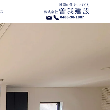
​湘南の住まいづくり
​曽我建設
ス
株式会社
0466-36-1887