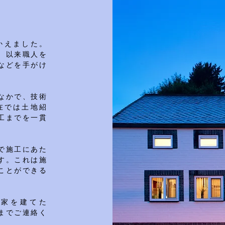
かえました。
、以来職人を
などを手がけ
なかで、技術
在では土地紹
工までを一貫
で施工にあた
す。これは施
ことができる
て家を建てた
までご連絡く