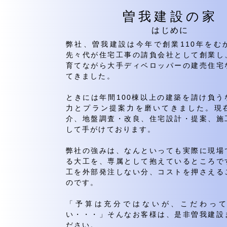
曽我建設の家
​はじめに
弊社、曽我建設は今年で創業110年をむ
先々代が住宅工事の請負会社として創業し
育てながら大手ディベロッパーの建売住宅
てきました。
ときには年間100棟以上の建築を請け負う
力とプラン提案力を磨いてきました。現
介、地盤調査・改良、住宅設計・提案、施
して手がけております。
弊社の強みは、なんといっても実際に現場
る大工を、専属として抱えているところで
工を外部発注しない分、コストを押さえる
のです。
「予算は充分ではないが、こだわっ
い・・・」そんなお客様は、是非曽我建設
ださい。