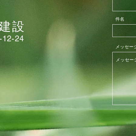
件名
我建設
2-24
メッセー